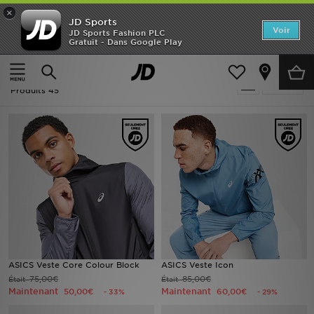
×
JD Sports
Accueil
Voir
JD Sports Fashion PLC
Gratuit - Dans Google Play
Accueil
Homme
Nouveautés
Soldes | Homme - ASICS
Affiner
Homme
Produits 45
Femme
Enfant
Collections
Marques
Football
ASICS Veste Core Colour Block
ASICS Veste Icon
75,00€
85,00€
Était
Était
Sports
Maintenant
Maintenant
50,00€
60,00€
- 33%
- 29%
PROMOS