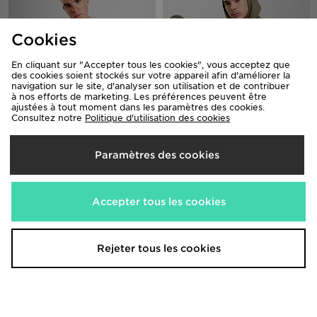
Cookies
En cliquant sur "Accepter tous les cookies", vous acceptez que
des cookies soient stockés sur votre appareil afin d'améliorer la
navigation sur le site, d'analyser son utilisation et de contribuer
à nos efforts de marketing. Les préférences peuvent être
ajustées à tout moment dans les paramètres des cookies.
Consultez notre
Politique d'utilisation des cookies
ASICS T-shirt Road
ASICS Sweat à Capuche Logo
Homme
45,00€
Était
Paramètres des cookies
Maintenant
75,00€
20,00€
Était
- 56%
Maintenant
25,00€
- 67%
Accepter tous les cookies
Rejeter tous les cookies