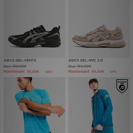
Mon JD
Suivre Ma Commande
Service client
Nos Magasins
ASICS GEL-VENTX
ASICS GEL-NYC 2.0
100,00€
160,00€
Était
Était
Télécharge l'Appli
Maintenant
Maintenant
55,00€
95,00€
- 45%
- 41%