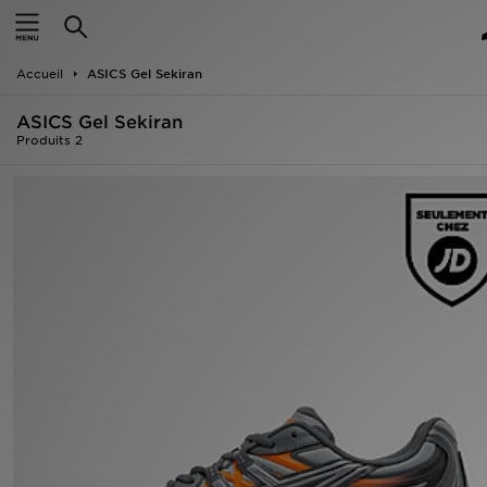
Accueil
Accueil
ASICS Gel Sekiran
Nouveautés
ASICS Gel Sekiran
Homme
Produits 2
Femme
Enfant
Collections
Marques
Football
Sports
PROMOS