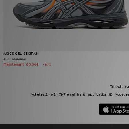
Mon JD
Suivre Ma Commande
Service client
Nos Magasins
ASICS GEL-SEKIRAN
140,00€
Était
Maintenant
60,00€
- 57%
Télécharge l'Appli
Télécharg
Achetez 24h/24 7j/7 en utilisant l'application JD. Accèd