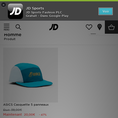
×
JD Sports
Accueil
Voir
JD Sports Fashion PLC
Gratuit - Dans Google Play
Accueil
Homme
Accessoires Homme
Nouveautés
Soldes | Homme - ASICS Accessoires
Affiner
Homme
Homme
Produit
Femme
Enfant
Collections
Marques
Football
ASICS Casquette 5 panneaux
Sports
38,00€
Était
Maintenant
20,00€
- 47%
PROMOS