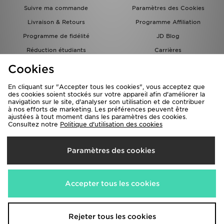
Suivre ma commande
Paramètres des Cookies
Livraison & Retours
Programme Affiliation
Programme de fidélité
JD Blog
Réduction étudiants
Carrières
Carte Cadeau
Cookies
En cliquant sur "Accepter tous les cookies", vous acceptez que
des cookies soient stockés sur votre appareil afin d'améliorer la
navigation sur le site, d'analyser son utilisation et de contribuer
à nos efforts de marketing. Les préférences peuvent être
ajustées à tout moment dans les paramètres des cookies.
Consultez notre
Politique d'utilisation des cookies
Livraison Vers
Paramètres des cookies
France
Nous acceptons les méthodes de paiement suivantes
Accepter tous les cookies
Visitez notre site corporate
www.jdplc.com
Rejeter tous les cookies