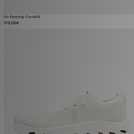
On Running Cloudtilt
170,00€