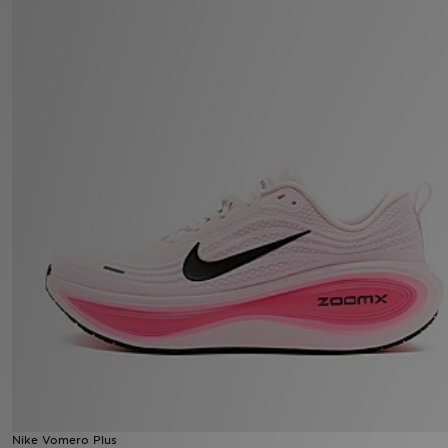
Mon JD
Suivre Ma Commande
Service client
Nos Magasins
Télécharge l'Appli
Nike Vomero Plus