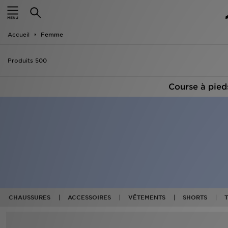
Accueil
Accueil
Femme
Nouveautés
Produits 500
Homme
Course à pie
Femme
Enfant
Collections
Marques
Football
CHAUSSURES
ACCESSOIRES
VÊTEMENTS
SHORTS
Sports
PROMOS