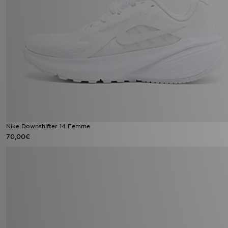
Nike Downshifter 14 Femme
70,00€