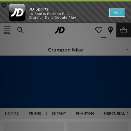
×
JD Sports
Accueil
Voir
JD Sports Fashion PLC
Gratuit - Dans Google Play
Accueil
Nike Chaussures De Football
Nouveautés
Produits 36
Affiner
Homme
Crampon Nike
Femme
Enfant
Collections
Marques
Football
HOMME
FEMME
ENFANT
PHANTOM
MERCURIAL
Sports
PROMOS