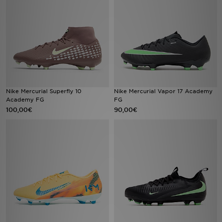
Mon JD
Suivre Ma Commande
Service client
Nos Magasins
Nike Mercurial Superfly 10
Nike Mercurial Vapor 17 Academy
Academy FG
FG
100,00€
90,00€
Télécharge l'Appli