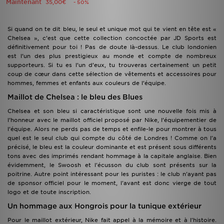
Maintenant
35,00€
- 50%
Si quand on te dit bleu, le seul et unique mot qui te vient en tête est «
Chelsea », c’est que cette collection concoctée par JD Sports est
définitivement pour toi ! Pas de doute là-dessus. Le club londonien
est l’un des plus prestigieux au monde et compte de nombreux
supporteurs. Si tu es l’un d’eux, tu trouveras certainement un petit
coup de cœur dans cette sélection de vêtements et accessoires pour
hommes, femmes et enfants aux couleurs de l’équipe.
Maillot de Chelsea : le bleu des Blues
Chelsea et son bleu si caractéristique sont une nouvelle fois mis à
l’honneur avec le maillot officiel proposé par Nike, l’équipementier de
l’équipe. Alors ne perds pas de temps et enfile-le pour montrer à tous
quel est le seul club qui compte du côté de Londres ! Comme on l'a
précisé, le bleu est la couleur dominante et est présent sous différents
tons avec des imprimés rendant hommage à la capitale anglaise. Bien
évidemment, le Swoosh et l'écusson du club sont présents sur la
poitrine. Autre point intéressant pour les puristes : le club n'ayant pas
de sponsor officiel pour le moment, l'avant est donc vierge de tout
logo et de toute inscription.
Un hommage aux Hongrois pour la tunique extérieur
Pour le maillot extérieur, Nike fait appel à la mémoire et à l'histoire.