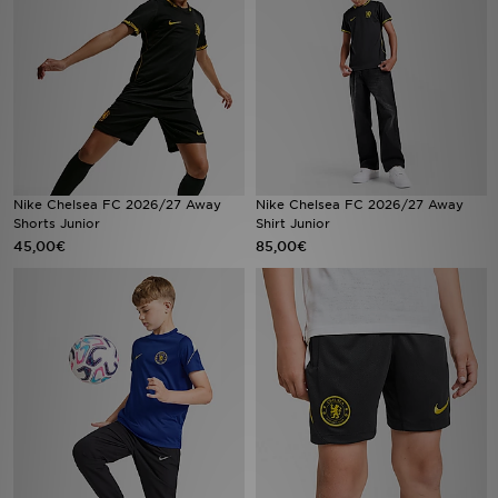
Mon JD
Suivre Ma Commande
Service client
Nos Magasins
Nike Chelsea FC 2026/27 Away
Nike Chelsea FC 2026/27 Away
Shorts Junior
Shirt Junior
45,00€
85,00€
Télécharge l'Appli