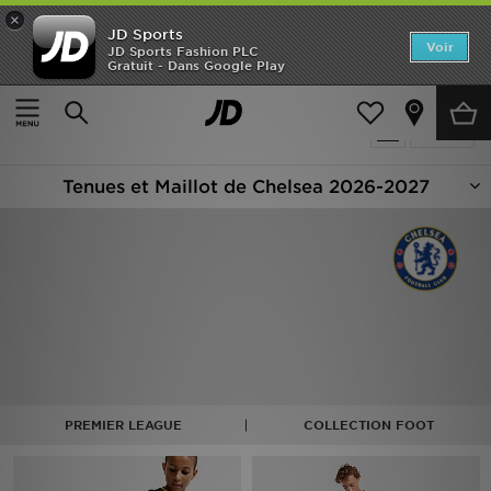
×
JD Sports
Accueil
Voir
JD Sports Fashion PLC
Gratuit - Dans Google Play
Accueil
Football - Chelsea
Nouveautés
Produits 9
Affiner
Homme
Tenues et Maillot de Chelsea 2026-2027
Femme
Enfant
Collections
Marques
Football
PREMIER LEAGUE
COLLECTION FOOT
Sports
PROMOS