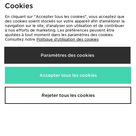
Women's
160,00€
Cookies
23,00€
En cliquant sur "Accepter tous les cookies", vous acceptez que
des cookies soient stockés sur votre appareil afin d'améliorer la
navigation sur le site, d'analyser son utilisation et de contribuer
à nos efforts de marketing. Les préférences peuvent être
ajustées à tout moment dans les paramètres des cookies.
Consultez notre
Politique d'utilisation des cookies
Paramètres des cookies
Accepter tous les cookies
Zavetti Canada Virnaro Slim Puffer
Salomon XT-6 GORE-TEX Women's
Jacket
180,00€
160,00€
Rejeter tous les cookies