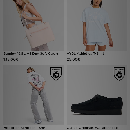
Mon JD
Suivre Ma Commande
Service client
Nos Magasins
Stanley 18.9L All Day Soft Cooler
AYBL Athletics T-Shirt
135,00€
25,00€
Télécharge l'Appli
Hoodrich Scribble T-Shirt
Clarks Originals Wallabee Lite