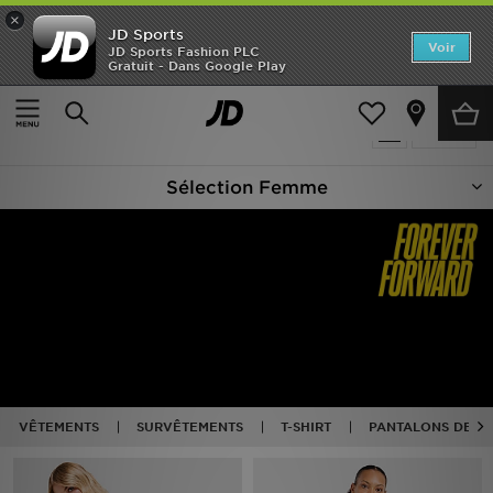
×
JD Sports
Accueil
Voir
JD Sports Fashion PLC
Gratuit - Dans Google Play
Accueil
Femme
Nouveautés
Produits 4157
Affiner
Homme
Sélection Femme
Femme
Enfant
Collections
Marques
Football
VÊTEMENTS
SURVÊTEMENTS
T-SHIRT
PANTALONS DE S
Sports
PROMOS