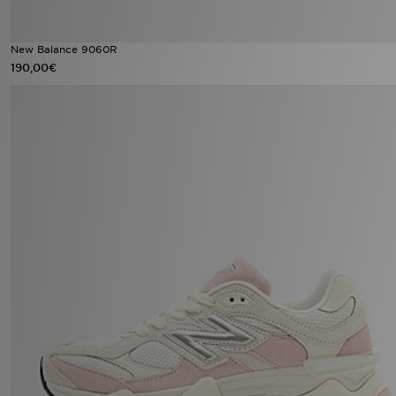
New Balance 9060R
190,00€