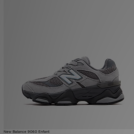
Mon JD
Suivre Ma Commande
Service client
Nos Magasins
Télécharge l'Appli
New Balance 9060 Enfant