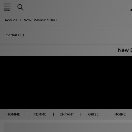
Accueil
Accueil
New Balance 9060
Nouveautés
Produits 61
Homme
New 
Femme
Enfant
Collections
Marques
Football
HOMME
FEMME
ENFANT
GRISE
NOIRE
Sports
PROMOS