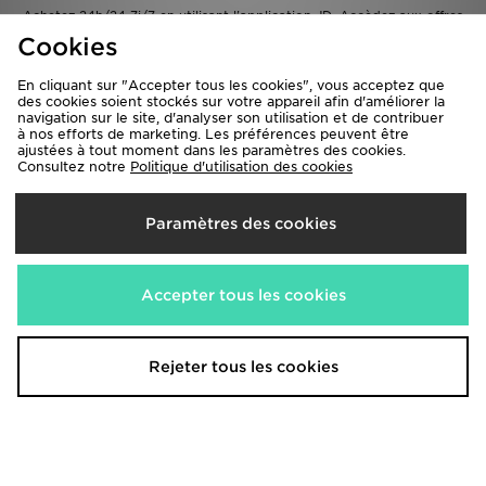
Achetez 24h/24 7j/7 en utilisant l'application JD. Accèdez aux offres
exclusives & achetez les dernières tendances du moment
Cookies
En cliquant sur "Accepter tous les cookies", vous acceptez que
des cookies soient stockés sur votre appareil afin d'améliorer la
navigation sur le site, d'analyser son utilisation et de contribuer
à nos efforts de marketing. Les préférences peuvent être
ajustées à tout moment dans les paramètres des cookies.
Consultez notre
Politique d'utilisation des cookies
S'inscrire à la Newsletter
Paramètres des cookies
Je m'inscris
Accepter tous les cookies
Site classique
Rejeter tous les cookies
Trouver un magasin
Termes & Conditions
Aide & Contact
Confidentialité & Cookies
Suivre ma commande
Paramètres des Cookies
Livraison & Retours
Programme Affiliation