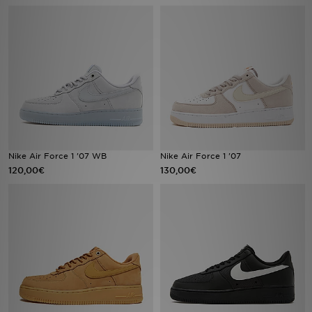
Mon JD
Suivre Ma Commande
Service client
Nos Magasins
Nike Air Force 1 '07 WB
Nike Air Force 1 '07
Télécharge l'Appli
120,00€
130,00€