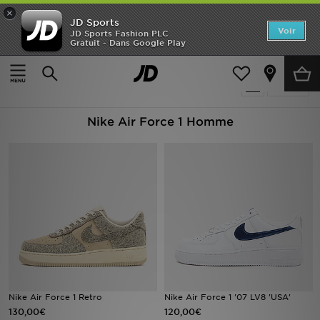
×
JD Sports
Accueil
Voir
JD Sports Fashion PLC
Gratuit - Dans Google Play
Accueil
Homme
Nouveautés
Produits 51
Affiner
Homme
Nike Air Force 1 Homme
Femme
Enfant
Collections
Marques
Football
Sports
Nike Air Force 1 Retro
Nike Air Force 1 '07 LV8 'USA'
130,00€
120,00€
PROMOS