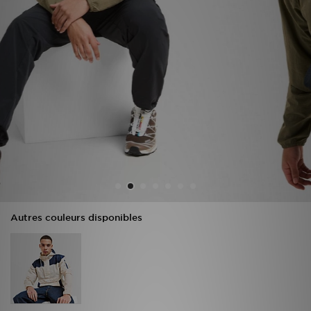
Mon JD
Suivre Ma Commande
Service client
Nos Magasins
Télécharge l'Appli
Autres couleurs disponibles