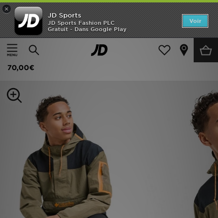
×
JD Sports
Accueil
Voir
JD Sports Fashion PLC
Gratuit - Dans Google Play
Accueil
Homme
Vêtements Homme
Vestes et Blousons
Nouveautés
Columbia Veste coupe-vent zippée Challenger
Homme
70,00€
Femme
Enfant
Collections
Marques
Football
Sports
PROMOS