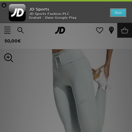
×
JD Sports
Accueil
Voir
JD Sports Fashion PLC
Gratuit - Dans Google Play
Accueil
Femme
Vêtements Femme
Fitness Leggings
Nouveautés
adidas Legging Long Run Essentials
Homme
50,00€
Femme
Enfant
Collections
Marques
Football
Sports
PROMOS