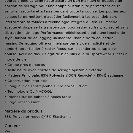
course à pied.La taille haute assure un bon maintien et possède un
cordon de serrage pour une coupe ajustable, te permettant de te
sentir en sécurité et à l'aise pendant toute ta course. Les poches aux
cuisses te permettent d’accéder facilement à tes essentiels sans
interrompre ta foulée.La technologie intégrée du tissu Climacool
évacue et disperse ta transpiration pour rester au frais, au sec et sans
distraction. Un logo Performance réfléchissant ajoute une touche de
style, faisant de ce legging un incontournable de ta collection
running.Ce legging offre un mélange parfait de simplicité et de
confort, pour t’aider à rester focus, sur le sentier ou le tapis de
course. Avec adidas, il s'agit de bien plus que du sportswear. C'est un
mode de vie.
• Coupe près du corps
• Taille haute avec cordon de serrage ajustable externe.
• Matiere Principale: 85% Polyester(100% Recyclé) / 15% Élasthanne
• Construction interlock
• Longueur de l'entrejambe sur le corps : 71 cm
• Technologie CLIMACOOL
• Poches sur les cuisses à accès facile
• Logo réfléchissant
Matière du produit
85% Polyester recyclé/15% Elasthanne
Couleur:
Vert