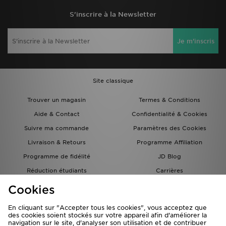
S'inscrire à la Newsletter
Je m'inscris
Site classique
Trouver un magasin
Termes & Conditions
Aide & Contact
Confidentialité & Cookies
Suivre ma commande
Paramètres des Cookies
Livraison & Retours
Programme Affiliation
Programme de fidélité
JD Blog
Réduction étudiants
Carrières
Carte Cadeau
Cookies
En cliquant sur "Accepter tous les cookies", vous acceptez que
des cookies soient stockés sur votre appareil afin d'améliorer la
navigation sur le site, d'analyser son utilisation et de contribuer