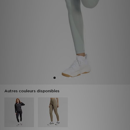
Mon JD
Suivre Ma Commande
Service client
Nos Magasins
Télécharge l'Appli
Autres couleurs disponibles