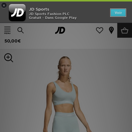
×
JD Sports
Accueil
Voir
JD Sports Fashion PLC
Gratuit - Dans Google Play
Accueil
Femme
Vêtements Femme
Leggings
Nouveautés
adidas Legging Hyperglam Full Length
Homme
50,00€
Femme
Enfant
Collections
Marques
Football
Sports
PROMOS