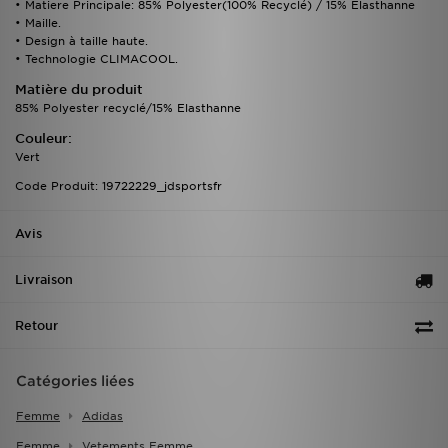
• Matiere Principale: 85% Polyester(100% Recyclé) / 15% Élasthanne
• Maille.
• Design à taille haute.
• Technologie CLIMACOOL.
Matière du produit
85% Polyester recyclé/15% Elasthanne
Couleur:
Vert
Code Produit: 19722229_jdsportsfr
Avis
Livraison
Retour
Catégories liées
Femme
Adidas
Femme
Vetements Femme