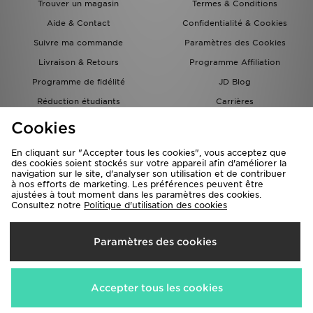
Trouver un magasin
Termes & Conditions
Aide & Contact
Confidentialité & Cookies
Suivre ma commande
Paramètres des Cookies
Livraison & Retours
Programme Affiliation
Programme de fidélité
JD Blog
Réduction étudiants
Carrières
Carte Cadeau
Cookies
En cliquant sur "Accepter tous les cookies", vous acceptez que
des cookies soient stockés sur votre appareil afin d'améliorer la
navigation sur le site, d'analyser son utilisation et de contribuer
à nos efforts de marketing. Les préférences peuvent être
ajustées à tout moment dans les paramètres des cookies.
Consultez notre
Politique d'utilisation des cookies
Livraison Vers
Paramètres des cookies
France
Nous acceptons les méthodes de paiement suivantes
Accepter tous les cookies