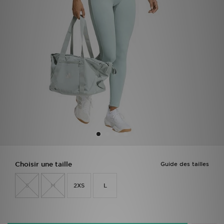
Mon JD
Suivre Ma Commande
Service client
Nos Magasins
Télécharge l'Appli
Choisir une taille
Guide des tailles
S
M
2XS
L