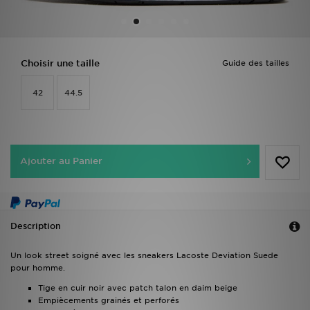
Mon JD
Suivre Ma Commande
Choisir une taille
Guide des tailles
42
44.5
Service client
Nos Magasins
Télécharge l'Appli
Ajouter au Panier
Description
Un look street soigné avec les sneakers Lacoste Deviation Suede
pour homme.
Tige en cuir noir avec patch talon en daim beige
Empiècements grainés et perforés