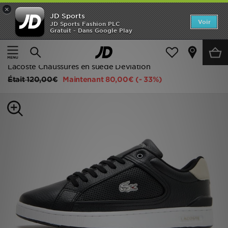
×
JD Sports
Accueil
Voir
JD Sports Fashion PLC
Gratuit - Dans Google Play
Accueil
Homme
Chaussures Homme
Baskets
Nouveautés
Baskets Classiques
Homme
Lacoste Chaussures en suède Deviation
Était
120,00€
Maintenant
80,00€
(- 33%)
Femme
Enfant
Collections
Marques
Football
Sports
PROMOS