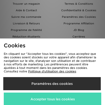
Trouver un magasin
Termes & Conditions
Aide & Contact
Confidentialité & Cookies
Suivre ma commande
Paramètres des Cookies
Livraison & Retours
Programme Affiliation
Programme de fidélité
JD Blog
Réduction étudiants
Carrières
Carte Cadeau
Cookies
En cliquant sur "Accepter tous les cookies", vous acceptez que
des cookies soient stockés sur votre appareil afin d'améliorer la
navigation sur le site, d'analyser son utilisation et de contribuer
à nos efforts de marketing. Les préférences peuvent être
ajustées à tout moment dans les paramètres des cookies.
Consultez notre
Politique d'utilisation des cookies
Livraison Vers
Paramètres des cookies
France
Nous acceptons les méthodes de paiement suivantes
Accepter tous les cookies