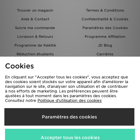
Trouver un magasin
Termes & Conditions
Aide & Contact
Confidentialité & Cookies
Suivre ma commande
Paramètres des Cookies
Livraison & Retours
Programme Affiliation
Programme de fidélité
JD Blog
Réduction étudiants
Carrières
Carte Cadeau
Cookies
En cliquant sur "Accepter tous les cookies", vous acceptez que
des cookies soient stockés sur votre appareil afin d'améliorer la
navigation sur le site, d'analyser son utilisation et de contribuer
à nos efforts de marketing. Les préférences peuvent être
ajustées à tout moment dans les paramètres des cookies.
Consultez notre
Politique d'utilisation des cookies
Livraison Vers
Paramètres des cookies
France
Nous acceptons les méthodes de paiement suivantes
Accepter tous les cookies