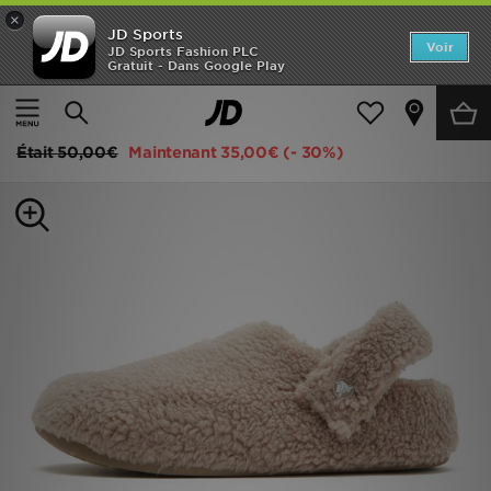
×
JD Sports
Accueil
Voir
JD Sports Fashion PLC
Gratuit - Dans Google Play
Accueil
Homme
Chaussures Homme
Tongs et Sandales
Nouveautés
Crocs Chausson Cozzzy
Homme
Était
50,00€
Maintenant
35,00€
(- 30%)
Femme
Enfant
Collections
Marques
Football
Sports
PROMOS