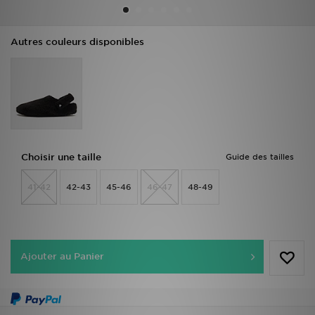
Mon JD
Autres couleurs disponibles
Suivre Ma Commande
Service client
Nos Magasins
Choisir une taille
Guide des tailles
Télécharge l'Appli
41-42
42-43
45-46
46-47
48-49
Ajouter au Panier