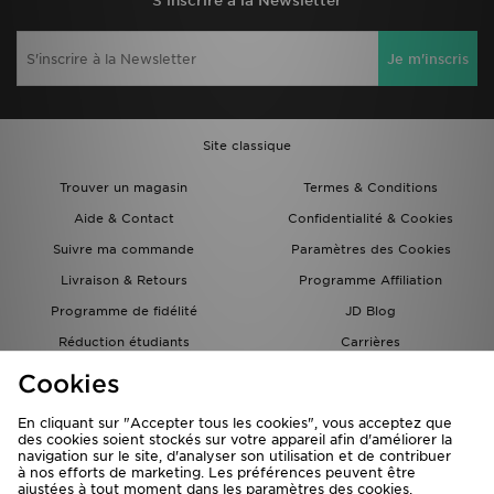
S'inscrire à la Newsletter
Je m'inscris
Site classique
Trouver un magasin
Termes & Conditions
Aide & Contact
Confidentialité & Cookies
Suivre ma commande
Paramètres des Cookies
Livraison & Retours
Programme Affiliation
Programme de fidélité
JD Blog
Réduction étudiants
Carrières
Carte Cadeau
Cookies
En cliquant sur "Accepter tous les cookies", vous acceptez que
des cookies soient stockés sur votre appareil afin d'améliorer la
navigation sur le site, d'analyser son utilisation et de contribuer
à nos efforts de marketing. Les préférences peuvent être
ajustées à tout moment dans les paramètres des cookies.