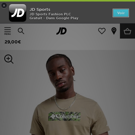
×
JD Sports
Accueil
Voir
JD Sports Fashion PLC
Gratuit - Dans Google Play
Accueil
Homme
Vêtements Homme
T-shirts et Débardeurs
Nouveautés
Columbia T-shirt Blight
Homme
29,00€
Femme
Enfant
Collections
Marques
Football
Sports
PROMOS