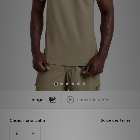
Mon JD
Suivre Ma Commande
Service client
Nos Magasins
Télécharge l'Appli
Images
Lancer la vidéo
Choisir une taille
Guide des tailles
S
M