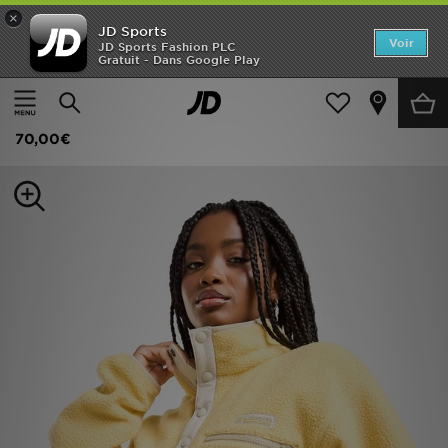
×
JD Sports
Accueil
Voir
JD Sports Fashion PLC
Gratuit - Dans Google Play
Accueil
Femme
Vêtements Femme
Sweats
Nouveautés
Columbia Polaire Imprimée Helvetia
Homme
70,00€
Femme
Enfant
Collections
Marques
Football
Sports
PROMOS