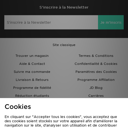
S'inscrire à la Newsletter
Je m'inscris
Site classique
Trouver un magasin
Termes & Conditions
Aide & Contact
Confidentialité & Cookies
Suivre ma commande
Paramètres des Cookies
Livraison & Retours
Programme Affiliation
Programme de fidélité
JD Blog
Réduction étudiants
Carrières
Carte Cadeau
Cookies
En cliquant sur "Accepter tous les cookies", vous acceptez que
des cookies soient stockés sur votre appareil afin d'améliorer la
navigation sur le site, d'analyser son utilisation et de contribuer