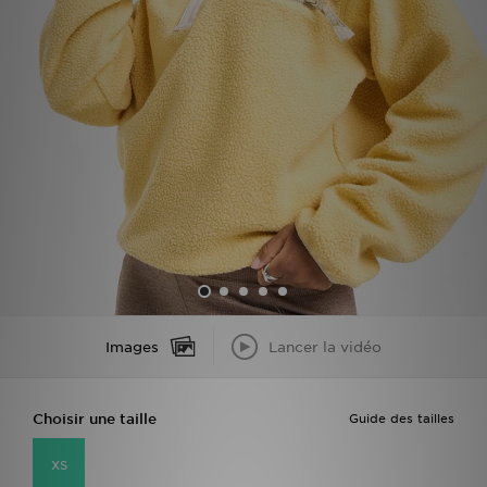
Mon JD
Suivre Ma Commande
Service client
Nos Magasins
Télécharge l'Appli
Images
Lancer la vidéo
Choisir une taille
Guide des tailles
XS