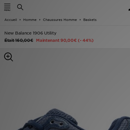
Accueil
Accueil
Homme
Chaussures Homme
Baskets
Nouveautés
New Balance 1906 Utility
Homme
Était
160,00€
Maintenant
90,00€
(- 44%)
Femme
Enfant
Collections
Marques
Football
Sports
PROMOS