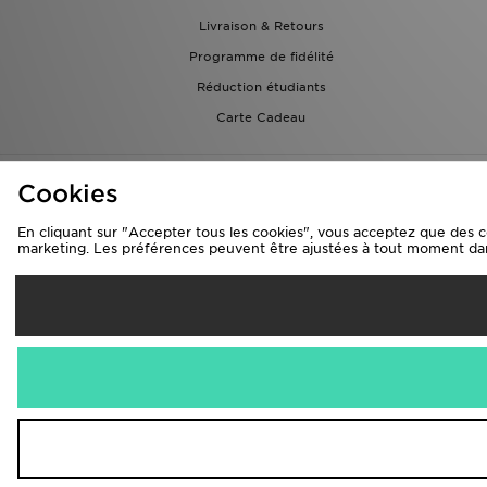
Livraison & Retours
Programme de fidélité
Réduction étudiants
Carte Cadeau
Cookies
En cliquant sur "Accepter tous les cookies", vous acceptez que des cook
marketing. Les préférences peuvent être ajustées à tout moment da
L
France
Nous acceptons les 
Visitez notre si
Copyright © 2026 JD Sport