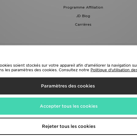
Programme Affiliation
JD Blog
Carrières
ies soient stockés sur votre appareil afin d'améliorer la navigation sur l
ns les paramètres des cookies. Consultez notre
Politique d'utilisation d
ivraison Vers
Paramètres des cookies
méthodes de paiement suivantes
Accepter tous les cookies
te corporate
www.jdplc.com
Rejeter tous les cookies
s Fashion PLC , Tous droits réservés