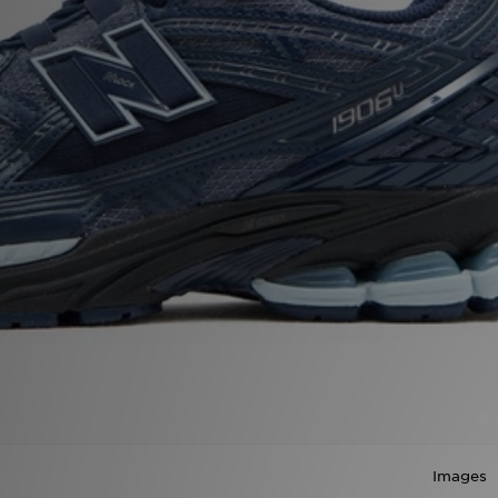
Mon JD
Suivre Ma Commande
Service client
Nos Magasins
Télécharge l'Appli
Images