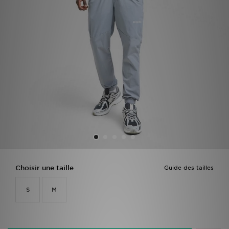
Mon JD
Suivre Ma Commande
Service client
Nos Magasins
Télécharge l'Appli
Choisir une taille
Guide des tailles
S
M