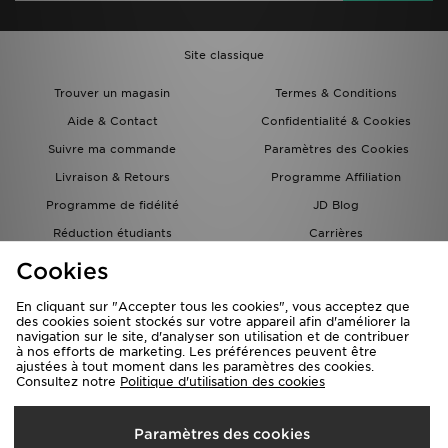
Site classique
Trouver un magasin
Termes & Conditions
Aide & Contact
Confidentialité & Cookies
Suivre ma commande
Paramètres des Cookies
Livraison & Retours
Programme Affiliation
Programme de fidélité
JD Blog
Réduction étudiants
Carrières
Carte Cadeau
Cookies
En cliquant sur "Accepter tous les cookies", vous acceptez que
des cookies soient stockés sur votre appareil afin d'améliorer la
navigation sur le site, d'analyser son utilisation et de contribuer
à nos efforts de marketing. Les préférences peuvent être
ajustées à tout moment dans les paramètres des cookies.
Consultez notre
Politique d'utilisation des cookies
Livraison Vers
Paramètres des cookies
France