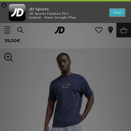
×
JD Sports
Accueil
Voir
JD Sports Fashion PLC
Gratuit - Dans Google Play
Accueil
Homme
Vêtements Homme
T-shirts et Débardeurs
Nouveautés
Columbia T-shirt Camper
Homme
35,00€
Femme
Enfant
Collections
Marques
Football
Sports
PROMOS