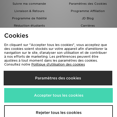
Suivre ma commande
Paramètres des Cookies
Livraison & Retours
Programme Affiliation
Programme de fidélité
JD Blog
Réduction étudiants
Carrières
Carte Cadeau
Cookies
En cliquant sur "Accepter tous les cookies", vous acceptez que
des cookies soient stockés sur votre appareil afin d'améliorer la
navigation sur le site, d'analyser son utilisation et de contribuer
à nos efforts de marketing. Les préférences peuvent être
ajustées à tout moment dans les paramètres des cookies.
Consultez notre
Politique d'utilisation des cookies
Livraison Vers
Paramètres des cookies
France
Nous acceptons les méthodes de paiement suivantes
Accepter tous les cookies
Visitez notre site corporate
www.jdplc.com
Rejeter tous les cookies