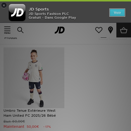
×
JD Sports
Accueil
Voir
JD Sports Fashion PLC
Gratuit - Dans Google Play
Accueil
Soldes | Umbro
Nouveautés
Soldes | Umbro
Affiner
Homme
Produit
Femme
Enfant
Collections
Marques
Football
Umbro Tenue Extérieure West
Ham United FC 2025/26 Bébé
Sports
60,00€
Était
Maintenant
50,00€
- 17%
PROMOS