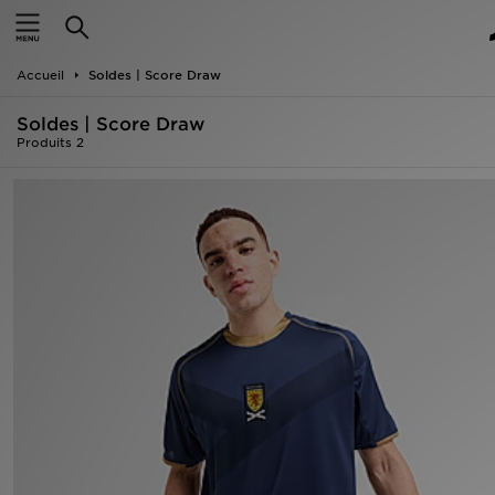
Accueil
Accueil
Soldes | Score Draw
Nouveautés
Soldes | Score Draw
Homme
Produits 2
Femme
Enfant
Collections
Marques
Football
Sports
PROMOS