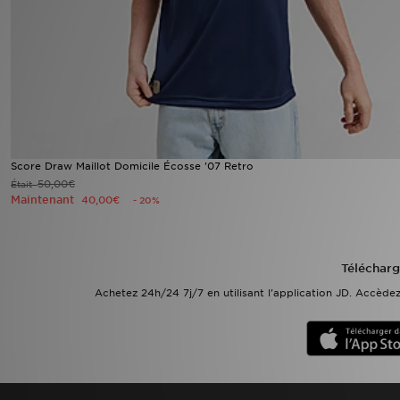
Mon JD
Suivre Ma Commande
Service client
Nos Magasins
Score Draw Maillot Domicile Écosse '07 Retro
50,00€
Était
Maintenant
40,00€
- 20%
Télécharge l'Appli
Télécharg
Achetez 24h/24 7j/7 en utilisant l'application JD. Accèd