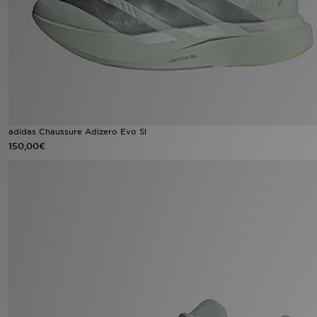
Mon JD
Suivre Ma Commande
Service client
Nos Magasins
adidas Chaussure Adizero Evo Sl
150,00€
Télécharge l'Appli