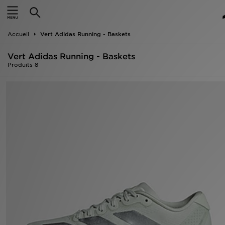
Accueil
Accueil
Vert Adidas Running - Baskets
Nouveautés
Vert Adidas Running - Baskets
Homme
Produits 8
Femme
Enfant
Collections
Marques
Football
Sports
PROMOS