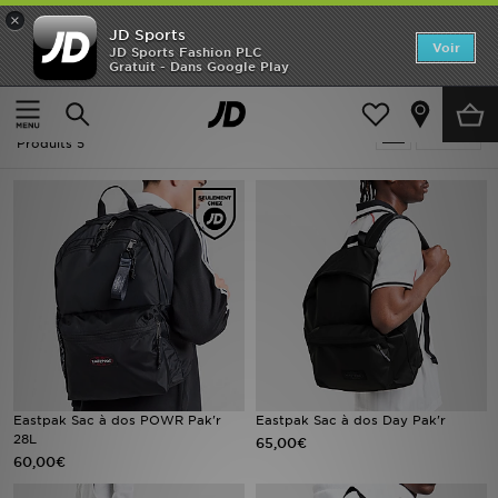
×
JD Sports
Accueil
Voir
JD Sports Fashion PLC
Gratuit - Dans Google Play
Accueil
Homme
Nouveautés
Homme - Eastpak
Affiner
Homme
Produits 5
Femme
Enfant
Collections
Marques
Football
Eastpak Sac à dos POWR Pak'r
Eastpak Sac à dos Day Pak'r
28L
65,00€
Sports
60,00€
PROMOS