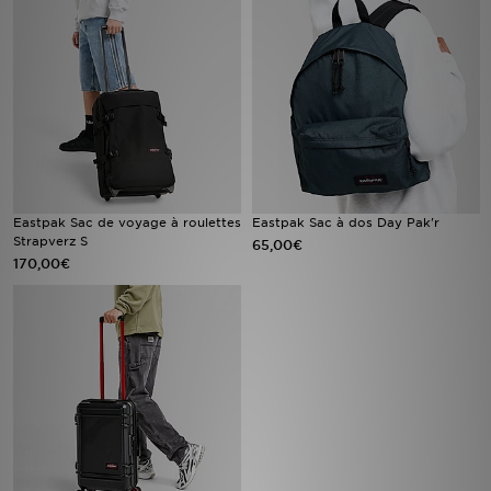
Mon JD
Suivre Ma Commande
Service client
Nos Magasins
Eastpak Sac de voyage à roulettes
Eastpak Sac à dos Day Pak'r
Strapverz S
65,00€
Télécharge l'Appli
170,00€