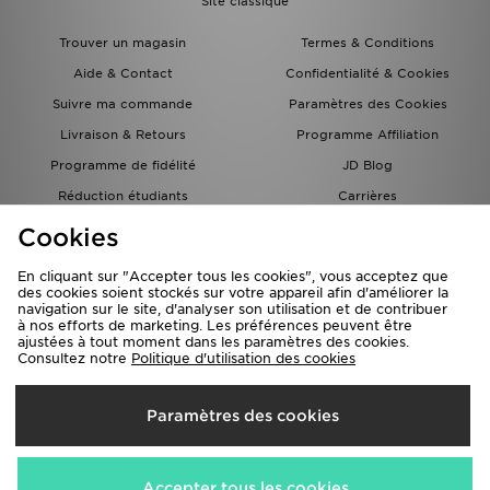
Site classique
Trouver un magasin
Termes & Conditions
Aide & Contact
Confidentialité & Cookies
Suivre ma commande
Paramètres des Cookies
Livraison & Retours
Programme Affiliation
Programme de fidélité
JD Blog
Réduction étudiants
Carrières
Carte Cadeau
Cookies
En cliquant sur "Accepter tous les cookies", vous acceptez que
des cookies soient stockés sur votre appareil afin d'améliorer la
navigation sur le site, d'analyser son utilisation et de contribuer
à nos efforts de marketing. Les préférences peuvent être
ajustées à tout moment dans les paramètres des cookies.
Consultez notre
Politique d'utilisation des cookies
Livraison Vers
Paramètres des cookies
France
Nous acceptons les méthodes de paiement suivantes
Accepter tous les cookies