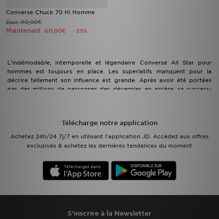
Converse Chuck 70 Hi Homme
90,00€
Était
Maintenant
60,00€
- 33%
L'indémodable, intemporelle et légendaire Converse All Star pour
hommes est toujours en place. Les superlatifs manquent pour la
décrire tellement son influence est grande. Après avoir été portées
par des millions de personnes des décennies en arrière, sa success-
story ne s'arrête pas là. Elle sait se tenir autant qu'être rock n' roll, la
Converse All Star pour hommes est chez JD dans toutes ses
déclinaisons possibles. Basses, hautes, en toiles, en cuirs ou à motifs,
Télécharge notre application
retrouve une paire de chaussures qui continue de faire parler d'elle.
Avec son mythique embout en caoutchouc, la classe est à tes pieds.
Achetez 24h/24 7j/7 en utilisant l'application JD. Accèdez aux offres
exclusives & achetez les dernières tendances du moment
S'inscrire à la Newsletter