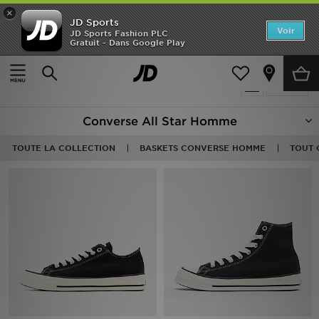
×
JD Sports
Accueil
Voir
JD Sports Fashion PLC
Gratuit - Dans Google Play
Accueil
Homme
Nouveautés
Produits 11
Affiner
Homme
Converse All Star Homme
Femme
TOUTE LA COLLECTION
BASKETS CONVERSE HOMME
TOUT 
Enfant
Collections
Marques
Football
Sports
PROMOS