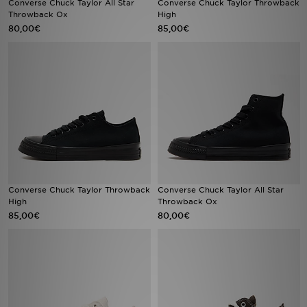
Converse Chuck Taylor All Star
Converse Chuck Taylor Throwback
Throwback Ox
High
80,00€
85,00€
Mon JD
Suivre Ma Commande
Service client
Nos Magasins
Télécharge l'Appli
Converse Chuck Taylor Throwback
Converse Chuck Taylor All Star
High
Throwback Ox
85,00€
80,00€