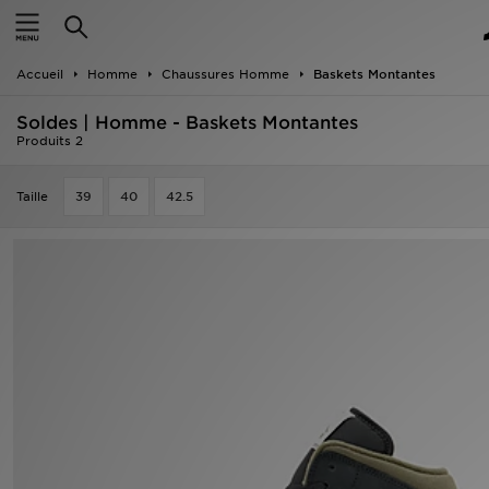
Accueil
Accueil
Homme
Chaussures Homme
Baskets Montantes
Nouveautés
Soldes | Homme - Baskets Montantes
Homme
Produits 2
Femme
Taille
39
40
42.5
Enfant
Collections
Marques
Football
Sports
PROMOS