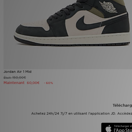
Mon JD
Suivre Ma Commande
Service client
Nos Magasins
Télécharge l'Appli
Jordan Air 1 Mid
150,00€
Était
Maintenant
60,00€
- 60%
Télécharg
Achetez 24h/24 7j/7 en utilisant l'application JD. Accèd