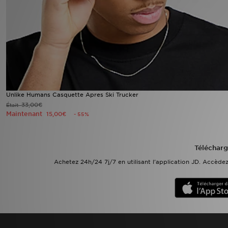
Mon JD
Suivre Ma Commande
Service client
Nos Magasins
Unlike Humans Casquette Apres Ski Trucker
33,00€
Était
Maintenant
15,00€
- 55%
Télécharge l'Appli
Télécharg
Achetez 24h/24 7j/7 en utilisant l'application JD. Accèd