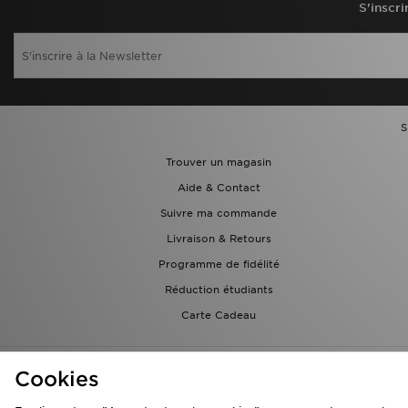
S'inscri
S
Trouver un magasin
Aide & Contact
Suivre ma commande
Livraison & Retours
Programme de fidélité
Réduction étudiants
Carte Cadeau
Cookies