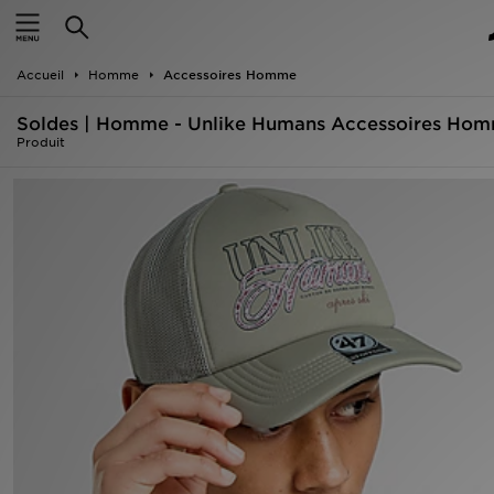
Accueil
Accueil
Homme
Accessoires Homme
Nouveautés
Soldes | Homme - Unlike Humans Accessoires Ho
Homme
Produit
Femme
Enfant
Collections
Marques
Football
Sports
PROMOS