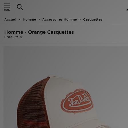
Accueil
Accueil
Homme
Accessoires Homme
Casquettes
Nouveautés
Homme - Orange Casquettes
Homme
Produits 4
Femme
Enfant
Collections
Marques
Football
Sports
PROMOS