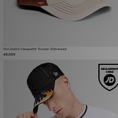
Mon JD
Suivre Ma Commande
Service client
Nos Magasins
Von Dutch Casquette Trucker Distressed
48,00€
Télécharge l'Appli