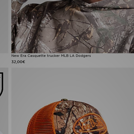
New Era Casquette trucker MLB LA Dodgers
32,00€