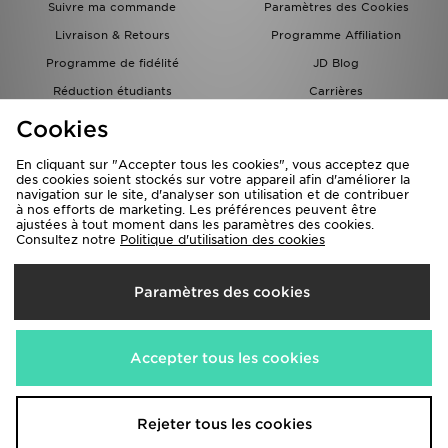
Suivre ma commande
Paramètres des Cookies
Livraison & Retours
Programme Affiliation
Programme de fidélité
JD Blog
Réduction étudiants
Carrières
Carte Cadeau
Cookies
En cliquant sur "Accepter tous les cookies", vous acceptez que
des cookies soient stockés sur votre appareil afin d'améliorer la
navigation sur le site, d'analyser son utilisation et de contribuer
à nos efforts de marketing. Les préférences peuvent être
ajustées à tout moment dans les paramètres des cookies.
Consultez notre
Politique d'utilisation des cookies
Livraison Vers
Paramètres des cookies
France
Nous acceptons les méthodes de paiement suivantes
Accepter tous les cookies
Visitez notre site corporate
www.jdplc.com
Rejeter tous les cookies
Copyright © 2026 JD Sports Fashion PLC , Tous droits réservés