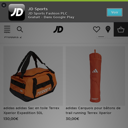
×
JD Sports
Accueil
Voir
JD Sports Fashion PLC
Gratuit - Dans Google Play
Accueil
Homme
Accessoires Homme
Bagagerie
Nouveautés
Homme - Orange Bagagerie
Affiner
Homme
Produits 2
Femme
Enfant
Collections
Marques
Football
adidas adidas Sac en toile Terrex
adidas Carquois pour bâtons de
Xperior Expedition 50L
trail running Terrex Xperior
Sports
130,00€
30,00€
PROMOS