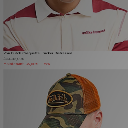
Mon JD
Suivre Ma Commande
Service client
Nos Magasins
Von Dutch Casquette Trucker Distressed
48,00€
Était
Maintenant
35,00€
- 27%
Télécharge l'Appli