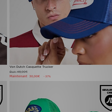
Von Dutch Casquette Trucker
48,00€
Était
Maintenant
30,00€
- 37%