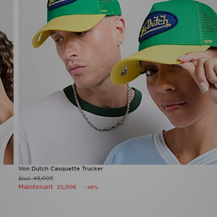
Von Dutch Casquette Trucker
48,00€
Était
Maintenant
25,00€
- 48%