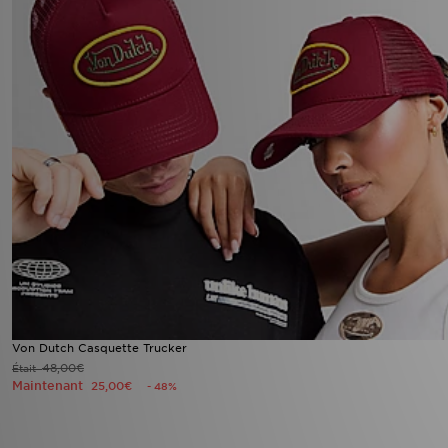
Von Dutch Casquette Trucker
48,00€
Était
Maintenant
25,00€
- 48%