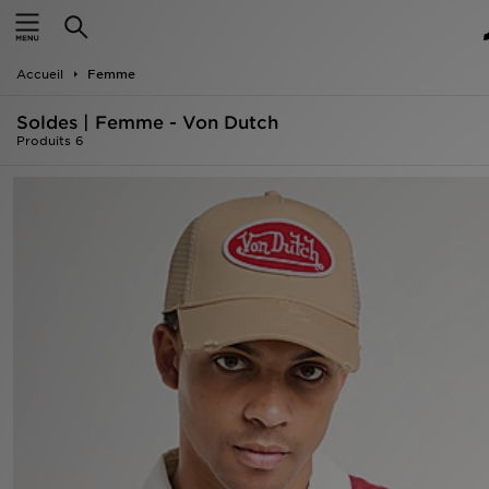
Accueil
Accueil
Femme
Nouveautés
Soldes | Femme - Von Dutch
Homme
Produits 6
Femme
Enfant
Collections
Marques
Football
Sports
PROMOS