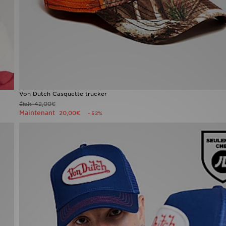
Von Dutch Casquette trucker
42,00€
Était
Maintenant
20,00€
- 52%