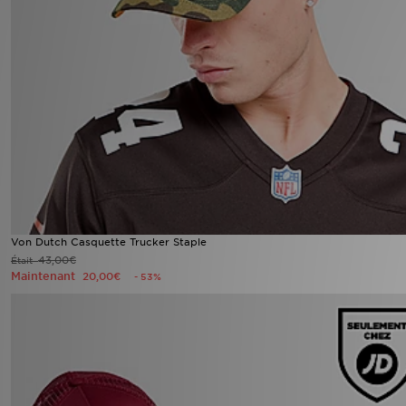
Von Dutch Casquette Trucker Staple
43,00€
Était
Maintenant
20,00€
- 53%