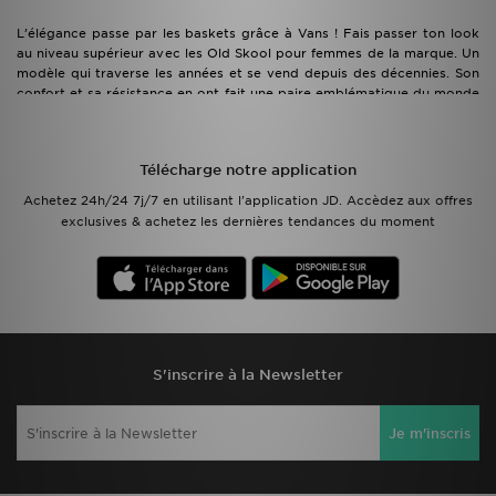
L’élégance passe par les baskets grâce à Vans ! Fais passer ton look
au niveau supérieur avec les Old Skool pour femmes de la marque. Un
modèle qui traverse les années et se vend depuis des décennies. Son
confort et sa résistance en ont fait une paire emblématique du monde
du skate ! Ces baskets Old Skool, disponibles en plusieurs coloris,
donneront à ton look ce côté haut de gamme mais décontracté qui
fera tourner toutes les têtes dans les rues !
Télécharge notre application
Achetez 24h/24 7j/7 en utilisant l'application JD. Accèdez aux offres
exclusives & achetez les dernières tendances du moment
S'inscrire à la Newsletter
Je m'inscris