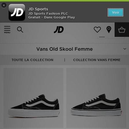
×
JD Sports
Accueil
Voir
JD Sports Fashion PLC
Gratuit - Dans Google Play
Accueil
Femme
Nouveautés
Produits 7
Affiner
Homme
Vans Old Skool Femme
Femme
TOUTE LA COLLECTION
COLLECTION VANS FEMME
Enfant
Collections
Marques
Football
Sports
PROMOS