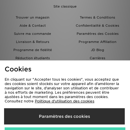
Site classique
Trouver un magasin
Termes & Conditions
Aide & Contact
Confidentialité & Cookies
Suivre ma commande
Paramètres des Cookies
Livraison & Retours
Programme Affiliation
Programme de fidélité
JD Blog
Réduction étudiants
Carrières
Carte Cadeau
Cookies
En cliquant sur "Accepter tous les cookies", vous acceptez que
des cookies soient stockés sur votre appareil afin d'améliorer la
navigation sur le site, d'analyser son utilisation et de contribuer
à nos efforts de marketing. Les préférences peuvent être
ajustées à tout moment dans les paramètres des cookies.
Consultez notre
Politique d'utilisation des cookies
Livraison Vers
Paramètres des cookies
France