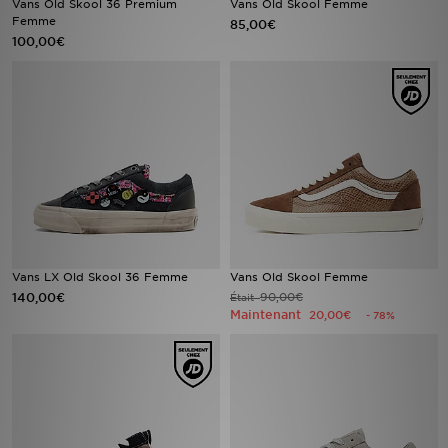
Vans Old Skool 36 Premium
Vans Old Skool Femme
Femme
85,00€
100,00€
Mon JD
Suivre Ma Commande
Service client
Nos Magasins
Télécharge l'Appli
Vans LX Old Skool 36 Femme
Vans Old Skool Femme
140,00€
90,00€
Était
Maintenant
20,00€
- 78%