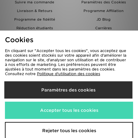
Suivre ma commande
Paramètres des Cookies
Livraison & Retours
Programme Affiliation
Programme de fidélité
JD Blog
Réduction étudiants
Carrières
Carte Cadeau
Cookies
En cliquant sur "Accepter tous les cookies", vous acceptez que
des cookies soient stockés sur votre appareil afin d'améliorer la
navigation sur le site, d'analyser son utilisation et de contribuer
à nos efforts de marketing. Les préférences peuvent être
ajustées à tout moment dans les paramètres des cookies.
Consultez notre
Politique d'utilisation des cookies
Livraison Vers
Paramètres des cookies
France
Nous acceptons les méthodes de paiement suivantes
Accepter tous les cookies
Visitez notre site corporate
www.jdplc.com
Rejeter tous les cookies
Copyright © 2026 JD Sports Fashion PLC , Tous droits réservés