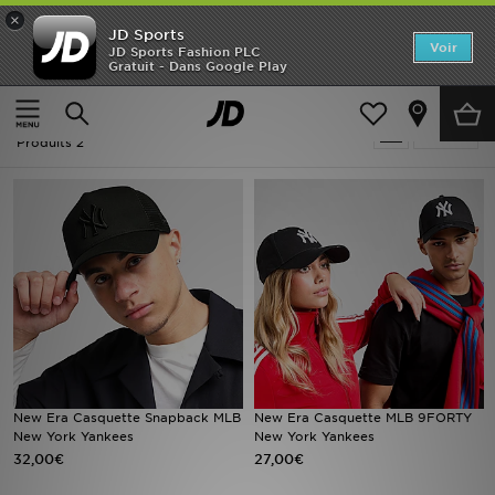
×
JD Sports
Accueil
Voir
JD Sports Fashion PLC
Gratuit - Dans Google Play
Accueil
Femme
Nouveautés
Femme - New Era Caps
Affiner
Homme
Produits 2
Femme
Enfant
Collections
Marques
Football
New Era Casquette Snapback MLB
New Era Casquette MLB 9FORTY
New York Yankees
New York Yankees
Sports
32,00€
27,00€
PROMOS