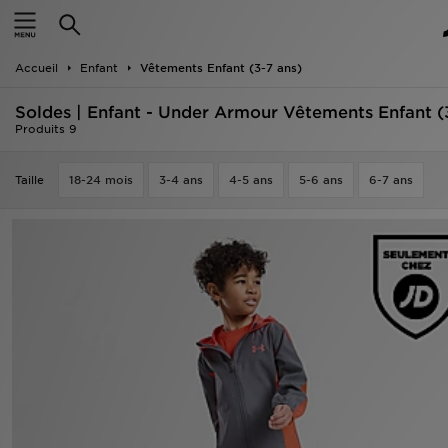
Accueil
Accueil
Enfant
Vêtements Enfant (3-7 ans)
Nouveautés
Soldes | Enfant - Under Armour Vêtements Enfant (
Homme
Produits 9
Femme
Taille
18-24 mois
3-4 ans
4-5 ans
5-6 ans
6-7 ans
Enfant
Collections
Marques
Football
Sports
PROMOS