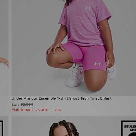
Under Armour Ensemble T-shirt/short Tech Twist Enfant
32,00€
Était
Maintenant
25,00€
- 22%