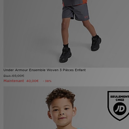
Mon JD
Suivre Ma Commande
Service client
Nos Magasins
Télécharge l'Appli
Under Armour Ensemble Woven 3 Pièces Enfant
65,00€
Était
Maintenant
40,00€
- 38%