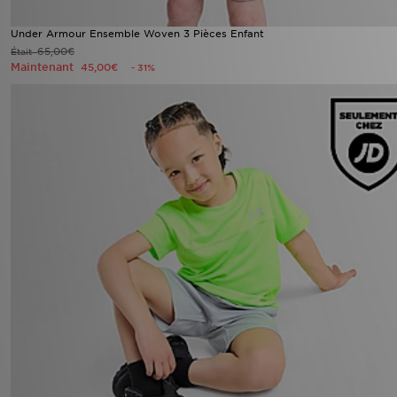
Under Armour Ensemble Woven 3 Pièces Enfant
65,00€
Était
Maintenant
45,00€
- 31%