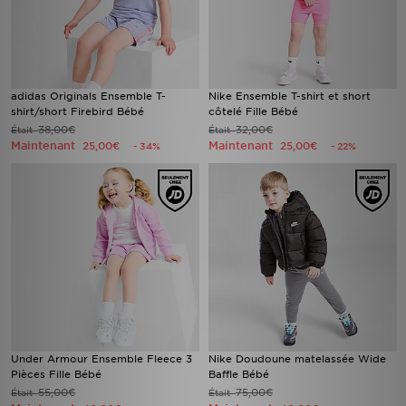
adidas Originals Ensemble T-
Nike Ensemble T-shirt et short
shirt/short Firebird Bébé
côtelé Fille Bébé
38,00€
32,00€
Était
Était
Maintenant
Maintenant
25,00€
25,00€
- 34%
- 22%
Under Armour Ensemble Fleece 3
Nike Doudoune matelassée Wide
Pièces Fille Bébé
Baffle Bébé
55,00€
75,00€
Était
Était