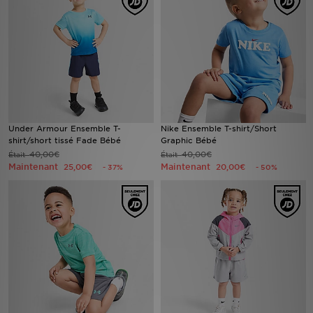
Mon JD
Suivre Ma Commande
Service client
Nos Magasins
Under Armour Ensemble T-
Nike Ensemble T-shirt/Short
shirt/short tissé Fade Bébé
Graphic Bébé
40,00€
40,00€
Était
Était
Télécharge l'Appli
Maintenant
Maintenant
25,00€
20,00€
- 37%
- 50%