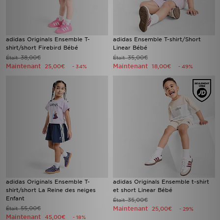
adidas Originals Ensemble T-
adidas Ensemble T-shirt/Short
shirt/short Firebird Bébé
Linear Bébé
38,00€
35,00€
Était
Était
Maintenant
Maintenant
25,00€
18,00€
- 34%
- 49%
adidas Originals Ensemble T-
adidas Originals Ensemble t-shirt
shirt/short La Reine des neiges
et short Linear Bébé
Enfant
35,00€
Était
55,00€
Maintenant
Était
25,00€
- 29%
Maintenant
45,00€
- 18%