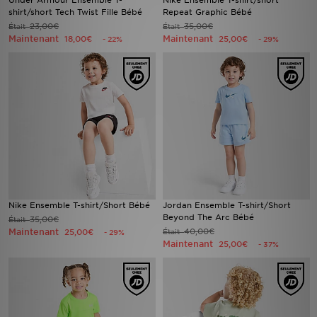
Under Armour Ensemble T-
Nike Ensemble T-shirt/short
shirt/short Tech Twist Fille Bébé
Repeat Graphic Bébé
23,00€
35,00€
Était
Était
Maintenant
Maintenant
18,00€
25,00€
- 22%
- 29%
Nike Ensemble T-shirt/Short Bébé
Jordan Ensemble T-shirt/Short
Beyond The Arc Bébé
35,00€
Était
Maintenant
40,00€
25,00€
Était
- 29%
Maintenant
25,00€
- 37%