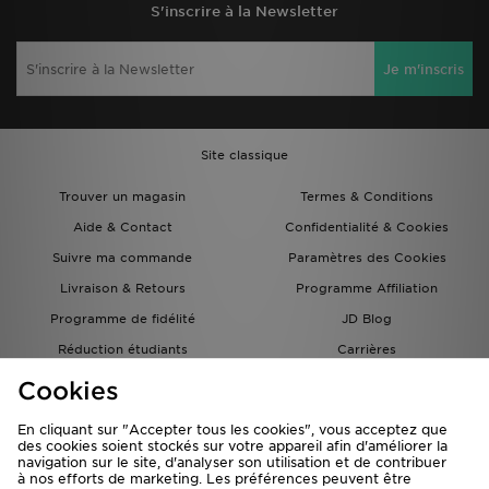
S'inscrire à la Newsletter
Je m'inscris
Site classique
Trouver un magasin
Termes & Conditions
Aide & Contact
Confidentialité & Cookies
Suivre ma commande
Paramètres des Cookies
Livraison & Retours
Programme Affiliation
Programme de fidélité
JD Blog
Réduction étudiants
Carrières
Carte Cadeau
Cookies
En cliquant sur "Accepter tous les cookies", vous acceptez que
des cookies soient stockés sur votre appareil afin d'améliorer la
navigation sur le site, d'analyser son utilisation et de contribuer
à nos efforts de marketing. Les préférences peuvent être