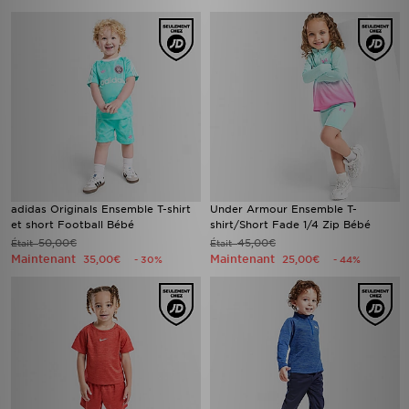
adidas Originals Ensemble T-shirt
Under Armour Ensemble T-
et short Football Bébé
shirt/Short Fade 1/4 Zip Bébé
50,00€
45,00€
Était
Était
Maintenant
Maintenant
35,00€
25,00€
- 30%
- 44%