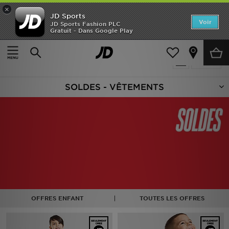
×
JD Sports
Accueil
Voir
JD Sports Fashion PLC
Gratuit - Dans Google Play
Accueil
Enfant
Vêtements Bébé (0-3 ans)
Nouveautés
Produits 45
Affiner
Homme
SOLDES - VÊTEMENTS
Femme
Enfant
Collections
Marques
Football
OFFRES ENFANT
TOUTES LES OFFRES
Sports
PROMOS