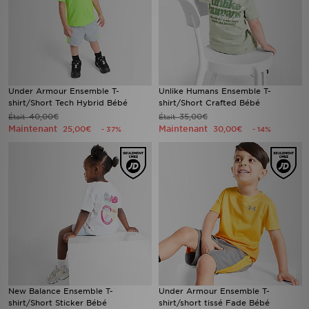
Under Armour Ensemble T-
Unlike Humans Ensemble T-
shirt/Short Tech Hybrid Bébé
shirt/Short Crafted Bébé
40,00€
35,00€
Était
Était
Maintenant
Maintenant
25,00€
30,00€
- 37%
- 14%
New Balance Ensemble T-
Under Armour Ensemble T-
shirt/Short Sticker Bébé
shirt/short tissé Fade Bébé