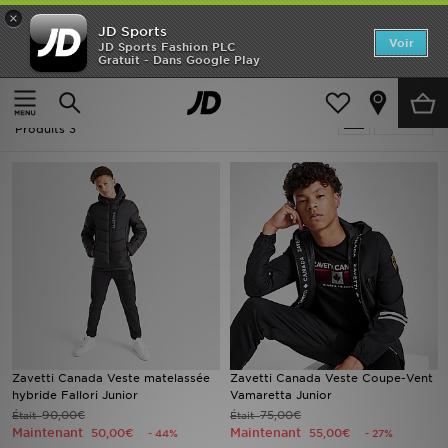
×
JD Sports
Accueil
Voir
JD Sports Fashion PLC
Gratuit - Dans Google Play
Accueil
Enfant
Nouveautés
Soldes | Enfant - Zavetti Canada
Affiner
Homme
Produits 3
Femme
Enfant
Collections
Marques
Football
Zavetti Canada Veste matelassée
Zavetti Canada Veste Coupe-Vent
hybride Fallori Junior
Vamaretta Junior
Sports
90,00€
75,00€
Était
Était
Maintenant
Maintenant
50,00€
55,00€
- 44%
- 27%
PROMOS