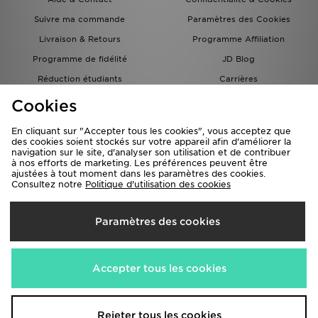
Suivre ma commande
Paramètres des Cookies
Livraison & Retours
Programme Affiliation
Programme de fidélité
JD Blog
Réduction étudiants
Carrières
Carte Cadeau
Cookies
En cliquant sur "Accepter tous les cookies", vous acceptez que
des cookies soient stockés sur votre appareil afin d'améliorer la
navigation sur le site, d'analyser son utilisation et de contribuer
à nos efforts de marketing. Les préférences peuvent être
ajustées à tout moment dans les paramètres des cookies.
Consultez notre
Politique d'utilisation des cookies
Livraison Vers
Paramètres des cookies
France
Nous acceptons les méthodes de paiement suivantes
Accepter tous les cookies
Visitez notre site corporate
www.jdplc.com
Rejeter tous les cookies