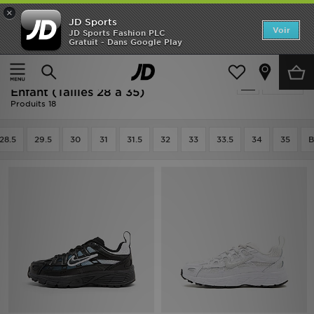
×
JD Sports
Accueil
Voir
JD Sports Fashion PLC
Gratuit - Dans Google Play
Accueil
Enfant
Chaussures Enfant (Tailles 28 à 35)
Nouveautés
Soldes | Enfant - Nike Chaussures
Affiner
Homme
Enfant (Tailles 28 à 35)
Produits 18
Femme
28.5
29.5
30
31
31.5
32
33
33.5
34
35
B
Enfant
Collections
Marques
Football
Sports
PROMOS