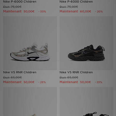
Nike P-6000 Children
Nike P-6000 Children
75,00€
75,00€
Était
Était
Maintenant
Maintenant
Mon JD
50,00€
60,00€
- 33%
- 20%
Suivre Ma Commande
Service client
Nos Magasins
Télécharge l'Appli
Nike V5 RNR Children
Nike V5 RNR Children
65,00€
65,00€
Était
Était
Maintenant
Maintenant
50,00€
50,00€
- 23%
- 23%