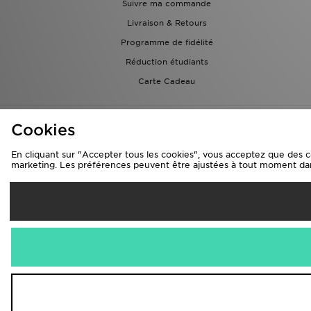
Suivre ma commande
Livraison & Retours
Programme de fidélité
Réduction étudiants
Carte Cadeau
Cookies
En cliquant sur "Accepter tous les cookies", vous acceptez que des cook
marketing. Les préférences peuvent être ajustées à tout moment da
L
France
Nous acceptons les 
Visitez notre si
Copyright © 2026 JD Sport