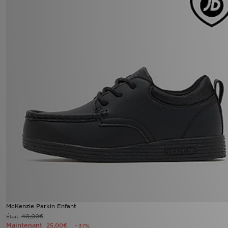
McKenzie Parkin Enfant
40,00€
Était
Maintenant
25,00€
- 37%