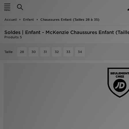
Accueil
Accueil
Enfant
Chaussures Enfant (Tailles 28 à 35)
Nouveautés
Soldes | Enfant - McKenzie Chaussures Enfant (Taill
Homme
Produits 5
Femme
Taille
28
30
31
32
33
34
Enfant
Collections
Marques
Football
Sports
PROMOS