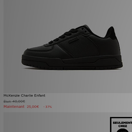
McKenzie Charlie Enfant
40,00€
Était
Maintenant
25,00€
- 37%