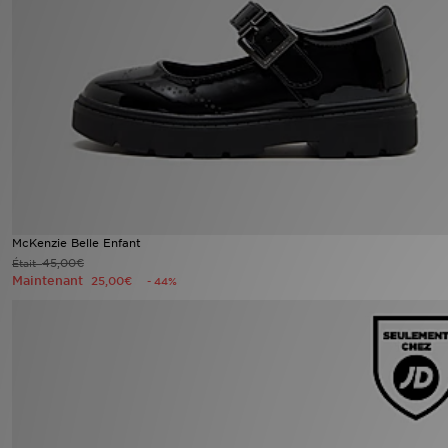
Mon JD
Suivre Ma Commande
Service client
Nos Magasins
Télécharge l'Appli
McKenzie Belle Enfant
45,00€
Était
Maintenant
25,00€
- 44%