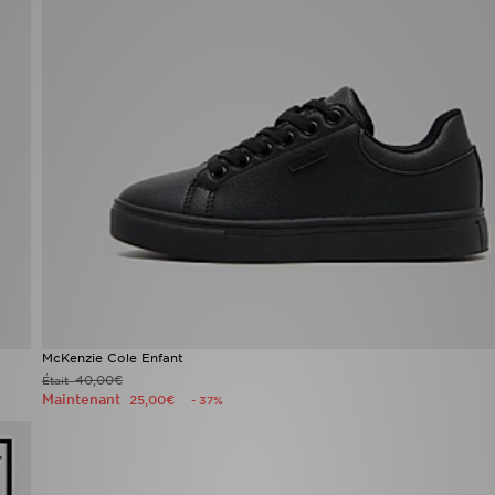
McKenzie Cole Enfant
40,00€
Était
Maintenant
25,00€
- 37%