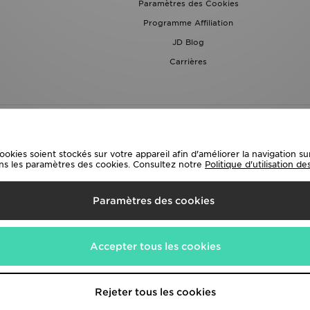
Paramètres des Cookies
Programme Affiliation
JD Blog
Carrières
ies soient stockés sur votre appareil afin d'améliorer la navigation sur l
ns les paramètres des cookies. Consultez notre
Politique d'utilisation d
ivraison Vers
Paramètres des cookies
méthodes de paiement suivantes
Accepter tous les cookies
te corporate
www.jdplc.com
Rejeter tous les cookies
s Fashion PLC , Tous droits réservés