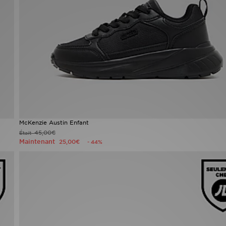
McKenzie Austin Enfant
45,00€
Était
Maintenant
25,00€
- 44%