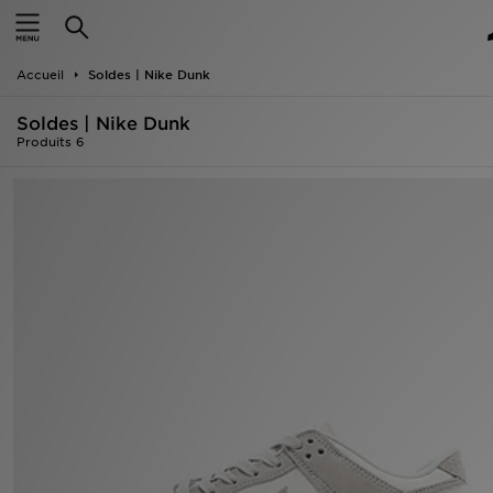
Accueil
Accueil
Soldes | Nike Dunk
Nouveautés
Soldes | Nike Dunk
Homme
Produits 6
Femme
Enfant
Collections
Marques
Football
Sports
PROMOS