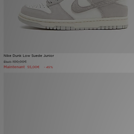
Mon JD
Suivre Ma Commande
Service client
Nos Magasins
Nike Dunk Low Suede Junior
100,00€
Était
Maintenant
55,00€
- 45%
Télécharge l'Appli