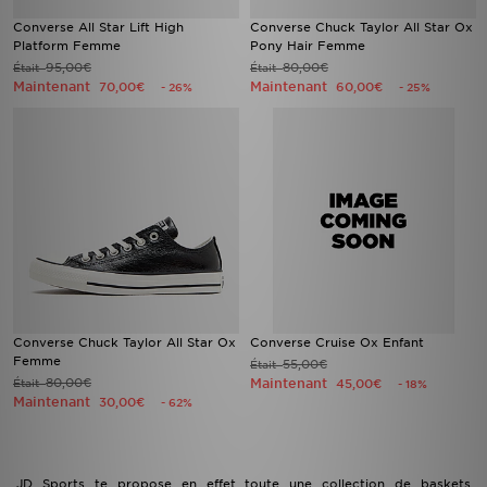
Converse All Star Lift High
Converse Chuck Taylor All Star Ox
Platform Femme
Pony Hair Femme
95,00€
80,00€
Était
Était
Maintenant
Maintenant
70,00€
60,00€
- 26%
- 25%
Converse Chuck Taylor All Star Ox
Converse Cruise Ox Enfant
Femme
55,00€
Était
80,00€
Maintenant
Était
45,00€
- 18%
Maintenant
30,00€
- 62%
JD Sports te propose en effet toute une collection de baskets