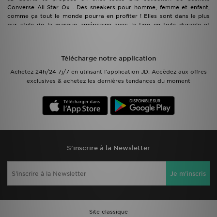
Converse All Star Ox . Des sneakers pour homme, femme et enfant,
comme ça tout le monde pourra en profiter ! Elles sont dans le plus
pur style de la marque américaine avec la tige en toile durable et
l’embout emblématique, la semelle intermédiaire et la bande de
roulement en caoutchouc. Bien entendu, tu retrouveras la marque All
Star sur la languette ! Bref, tout ce qui a fait la popularité de la
Télécharge notre application
marque se trouve dans ces paires incontournables. Alors, laisse-toi
tenter et vient t’offrir une paire de All Star Ox !
Achetez 24h/24 7j/7 en utilisant l'application JD. Accèdez aux offres
exclusives & achetez les dernières tendances du moment
S'inscrire à la Newsletter
Je m'inscris
Site classique