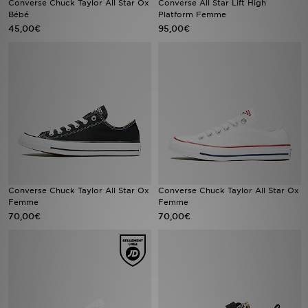
Converse Chuck Taylor All Star Ox
Converse All Star Lift High
Bébé
Platform Femme
45,00€
95,00€
Mon JD
Suivre Ma Commande
Service client
Nos Magasins
Télécharge l'Appli
Converse Chuck Taylor All Star Ox
Converse Chuck Taylor All Star Ox
Femme
Femme
70,00€
70,00€