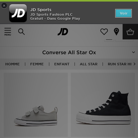
×
JD Sports
Accueil
Voir
JD Sports Fashion PLC
Gratuit - Dans Google Play
Accueil
Converse All Star Ox
Nouveautés
Produits 14
Affiner
Homme
Converse All Star Ox
Femme
HOMME
FEMME
ENFANT
ALL STAR
RUN STAR HIKE
Enfant
Collections
Marques
Football
Sports
PROMOS