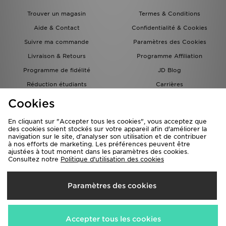
Trouver un magasin
Termes & Conditions
Aide & Contact
Confidentialité & Cookies
Suivre ma commande
Paramètres des Cookies
Livraison & Retours
Programme Affiliation
Programme de fidélité
JD Blog
Réduction étudiants
Carrières
Carte Cadeau
Cookies
En cliquant sur "Accepter tous les cookies", vous acceptez que
des cookies soient stockés sur votre appareil afin d'améliorer la
navigation sur le site, d'analyser son utilisation et de contribuer
à nos efforts de marketing. Les préférences peuvent être
ajustées à tout moment dans les paramètres des cookies.
Consultez notre
Politique d'utilisation des cookies
Livraison Vers
Paramètres des cookies
France
Nous acceptons les méthodes de paiement suivantes
Accepter tous les cookies