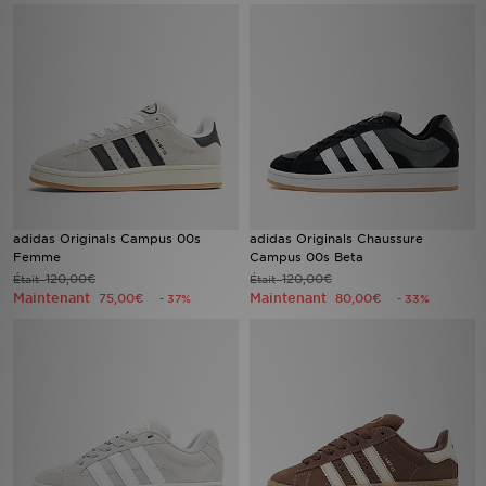
Mon JD
Suivre Ma Commande
Service client
Nos Magasins
adidas Originals Campus 00s
adidas Originals Chaussure
Télécharge l'Appli
Femme
Campus 00s Beta
120,00€
120,00€
Était
Était
Maintenant
Maintenant
75,00€
80,00€
- 37%
- 33%