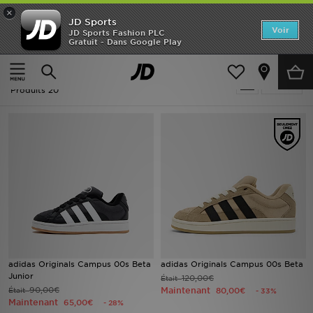
×
JD Sports
Accueil
Voir
JD Sports Fashion PLC
Gratuit - Dans Google Play
Accueil
Soldes | Adidas Originals Campus
Nouveautés
Soldes | Adidas Originals Campus
Affiner
Homme
Produits 20
Femme
Enfant
Collections
Marques
Football
adidas Originals Campus 00s Beta
adidas Originals Campus 00s Beta
Junior
120,00€
Était
Sports
90,00€
Maintenant
Était
80,00€
- 33%
Maintenant
65,00€
- 28%
PROMOS