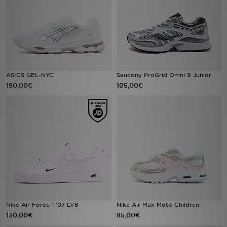
Mon JD
Suivre Ma Commande
Service client
ASICS GEL-NYC
Saucony ProGrid Omni 9 Junior
150,00€
105,00€
Nos Magasins
Télécharge l'Appli
Nike Air Force 1 '07 LV8
Nike Air Max Moto Children
130,00€
85,00€