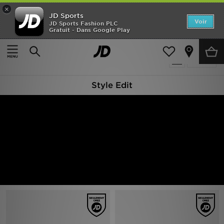
×
JD Sports
Accueil
Voir
JD Sports Fashion PLC
Gratuit - Dans Google Play
Accueil
Style Edit
Nouveautés
Produits 2460
Affiner
Homme
Style Edit
Femme
Enfant
Collections
Marques
Football
Sports
PROMOS