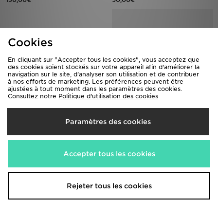
Cookies
En cliquant sur "Accepter tous les cookies", vous acceptez que
des cookies soient stockés sur votre appareil afin d'améliorer la
navigation sur le site, d'analyser son utilisation et de contribuer
Nike P-6000 Junior
New Balance 530 Bébé
à nos efforts de marketing. Les préférences peuvent être
ajustées à tout moment dans les paramètres des cookies.
90,00€
70,00€
Consultez notre
Politique d'utilisation des cookies
Paramètres des cookies
Accepter tous les cookies
Rejeter tous les cookies
adidas Chaussure Samba Og
Nike Air Force 1 Low Enfant
130,00€
70,00€