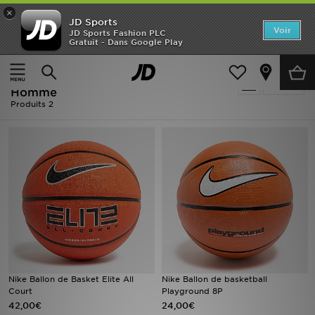
×
JD Sports
Accueil
Voir
JD Sports Fashion PLC
Gratuit - Dans Google Play
Accueil
Homme
Accessoires Homme
Nouveautés
Homme - Orange Nike Accessoires
Affiner
Homme
Homme
Produits 2
Femme
Enfant
Collections
Marques
Football
Nike Ballon de Basket Elite All
Nike Ballon de basketball
Sports
Court
Playground 8P
42,00€
24,00€
PROMOS