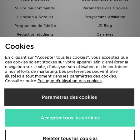
Suivre ma commande
Paramètres des Cookies
Livraison & Retours
Programme Affiliation
Programme de fidélité
JD Blog
Réduction étudiants
Carrières
Carte Cadeau
Cookies
En cliquant sur "Accepter tous les cookies", vous acceptez que
des cookies soient stockés sur votre appareil afin d'améliorer la
navigation sur le site, d'analyser son utilisation et de contribuer
à nos efforts de marketing. Les préférences peuvent être
ajustées à tout moment dans les paramètres des cookies.
Consultez notre
Politique d'utilisation des cookies
Livraison Vers
Paramètres des cookies
France
Nous acceptons les méthodes de paiement suivantes
Accepter tous les cookies
Visitez notre site corporate
www.jdplc.com
Rejeter tous les cookies