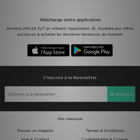
Mon JD
Télécharge notre application
Suivre Ma Commande
Achetez 24h/24 7j/7 en utilisant l'application JD. Accèdez aux offres
exclusives & achetez les dernières tendances du moment
Service client
Nos Magasins
Télécharge l'Appli
S'inscrire à la Newsletter
Je m'inscris
Site classique
Trouver un magasin
Termes & Conditions
Aide & Contact
Confidentialité & Cookies