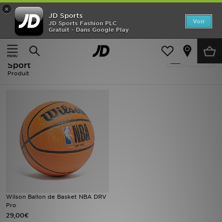
×
JD Sports
Accueil
Voir
JD Sports Fashion PLC
Gratuit - Dans Google Play
Accueil
Homme
Accessoires Homme
Articles de Sport
Nouveautés
Homme - Orange Wilson Articles de
Affiner
Homme
Sport
Produit
Femme
Enfant
Collections
Marques
Football
Wilson Ballon de Basket NBA DRV
Sports
Pro
29,00€
PROMOS