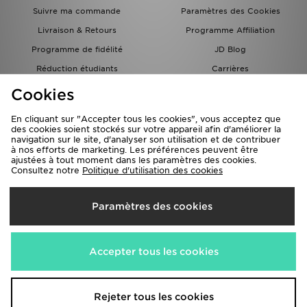
Suivre ma commande
Paramètres des Cookies
Livraison & Retours
Programme Affiliation
Programme de fidélité
JD Blog
Réduction étudiants
Carrières
Carte Cadeau
Cookies
En cliquant sur "Accepter tous les cookies", vous acceptez que
des cookies soient stockés sur votre appareil afin d'améliorer la
navigation sur le site, d'analyser son utilisation et de contribuer
à nos efforts de marketing. Les préférences peuvent être
ajustées à tout moment dans les paramètres des cookies.
Consultez notre
Politique d'utilisation des cookies
Livraison Vers
Paramètres des cookies
France
Nous acceptons les méthodes de paiement suivantes
Accepter tous les cookies
Visitez notre site corporate
www.jdplc.com
Rejeter tous les cookies