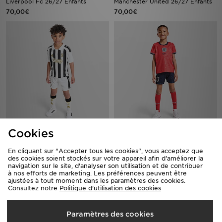
Liverpool Fc 26/27 Enfants
Manchester United 26/27 Enfants
70,00€
70,00€
adidas Tenue Domicile Juventus
Nike Kit extérieur Angleterre 2026
Cookies
26/27 Enfants
Enfant
70,00€
75,00€
En cliquant sur "Accepter tous les cookies", vous acceptez que
des cookies soient stockés sur votre appareil afin d'améliorer la
navigation sur le site, d'analyser son utilisation et de contribuer
à nos efforts de marketing. Les préférences peuvent être
ajustées à tout moment dans les paramètres des cookies.
Consultez notre
Politique d'utilisation des cookies
Paramètres des cookies