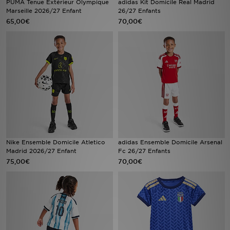
PUMA Tenue Extérieur Olympique
adidas Kit Domicile Real Madrid
Marseille 2026/27 Enfant
26/27 Enfants
65,00€
70,00€
Mon JD
Suivre Ma Commande
Service client
Nos Magasins
Télécharge l'Appli
Nike Ensemble Domicile Atletico
adidas Ensemble Domicile Arsenal
Madrid 2026/27 Enfant
Fc 26/27 Enfants
75,00€
70,00€