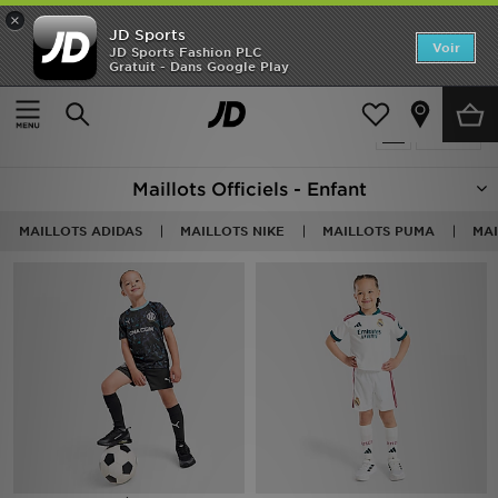
×
JD Sports
Accueil
Voir
JD Sports Fashion PLC
Gratuit - Dans Google Play
Accueil
Enfant
Vêtements Enfant (3-7 ans)
Maillots Officiels
Nouveautés
Produits 62
Affiner
Homme
Maillots Officiels - Enfant
Femme
MAILLOTS ADIDAS
MAILLOTS NIKE
MAILLOTS PUMA
MA
Enfant
Collections
Marques
Football
Sports
PROMOS