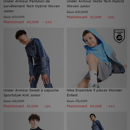
Under Armour Pantalon de
Under Armour Veste Tech Hybrid
survêtement Tech Hybrid Woven
Woven Junior
Junior
60,00€
Était
Mon JD
60,00€
Maintenant
Était
35,00€
- 42%
Maintenant
40,00€
- 33%
Suivre Ma Commande
Service client
Nos Magasins
Télécharge l'Appli
Under Armour Sweat à capuche
Nike Ensemble 3 pièces Wonder
Sportstyle Knit Junior
Enfant
45,00€
75,00€
Était
Était
Maintenant
Maintenant
35,00€
50,00€
- 22%
- 33%