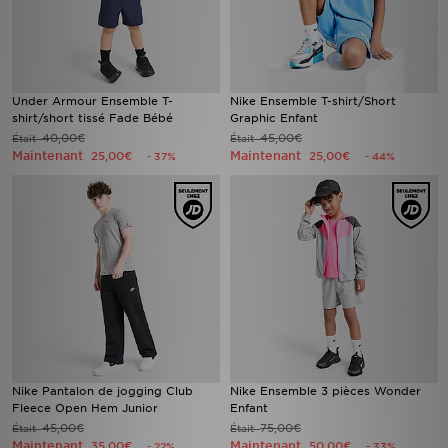
Under Armour Ensemble T-
Nike Ensemble T-shirt/Short
shirt/short tissé Fade Bébé
Graphic Enfant
40,00€
45,00€
Était
Était
Maintenant
Maintenant
25,00€
25,00€
- 37%
- 44%
Nike Pantalon de jogging Club
Nike Ensemble 3 pièces Wonder
Fleece Open Hem Junior
Enfant
45,00€
75,00€
Était
Était
Maintenant
Maintenant
35,00€
50,00€
- 22%
- 33%