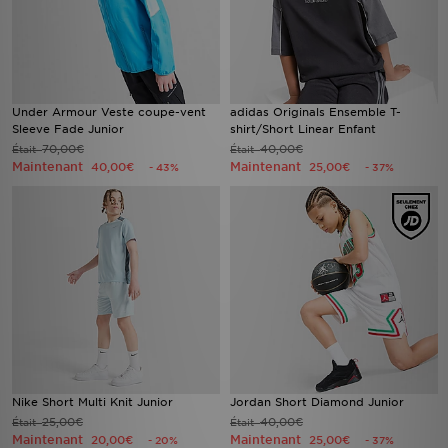
Under Armour Veste coupe-vent
adidas Originals Ensemble T-
Sleeve Fade Junior
shirt/Short Linear Enfant
70,00€
40,00€
Était
Était
Maintenant
Maintenant
40,00€
25,00€
- 43%
- 37%
Nike Short Multi Knit Junior
Jordan Short Diamond Junior
25,00€
40,00€
Était
Était
Maintenant
Maintenant
20,00€
25,00€
- 20%
- 37%