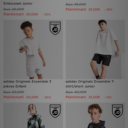
Embossed Junior
35,00€
Était
26,00€
Maintenant
Était
25,00€
- 29%
Maintenant
20,00€
- 23%
adidas Originals Ensemble 3
adidas Originals Ensemble T-
pièces Enfant
shirt/short Junior
50,00€
40,00€
Était
Était
Maintenant
Maintenant
40,00€
35,00€
- 20%
- 12%