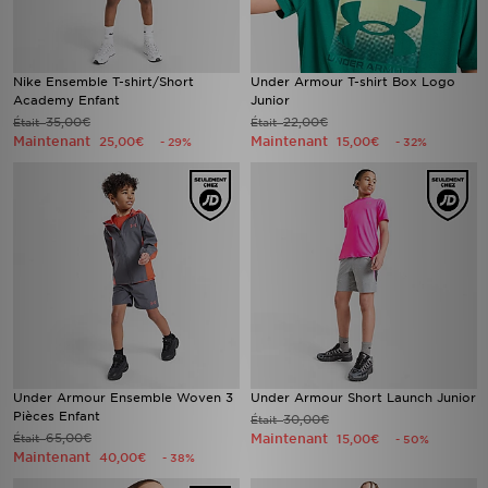
Nike Ensemble T-shirt/Short
Under Armour T-shirt Box Logo
Academy Enfant
Junior
35,00€
22,00€
Était
Était
Maintenant
Maintenant
25,00€
15,00€
- 29%
- 32%
Under Armour Ensemble Woven 3
Under Armour Short Launch Junior
Pièces Enfant
30,00€
Était
65,00€
Maintenant
Était
15,00€
- 50%
Maintenant
40,00€
- 38%