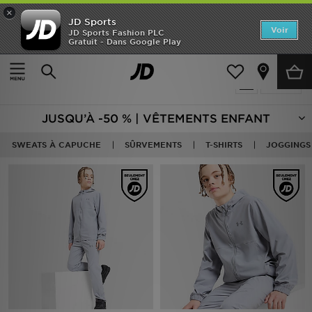
×
JD Sports
Accueil
Voir
JD Sports Fashion PLC
Gratuit - Dans Google Play
Accueil
Enfant
Nouveautés
Produits 641
Affiner
Homme
JUSQU’À -50 % | VÊTEMENTS ENFANT
Femme
SWEATS À CAPUCHE
SÛRVEMENTS
T-SHIRTS
JOGGINGS
Enfant
Collections
Marques
Football
Sports
PROMOS