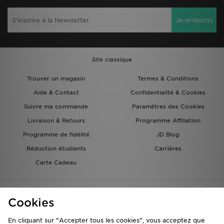
Je m'inscris
Site classique
Trouver un magasin
Termes & Conditions
Aide & Contact
Confidentialité & Cookies
Suivre ma commande
Paramètres des Cookies
Livraison & Retours
Programme Affiliation
Programme de fidélité
JD Blog
Réduction étudiants
Carrières
Carte Cadeau
Cookies
En cliquant sur "Accepter tous les cookies", vous acceptez que