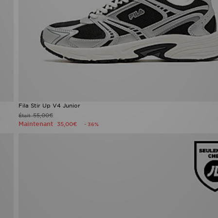
Fila Stir Up V4 Junior
55,00€
Était
Maintenant
35,00€
- 36%