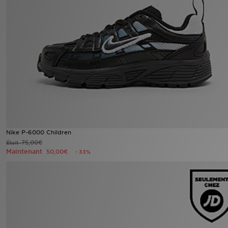
Mon JD
Suivre Ma Commande
Service client
Nos Magasins
Télécharge l'Appli
Nike P-6000 Children
75,00€
Était
Maintenant
50,00€
- 33%