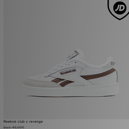
Reebok club c revenge
45,00€
Était