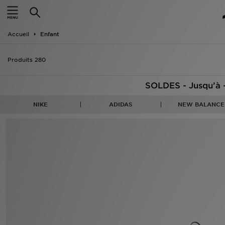
Accueil
Accueil
Enfant
Nouveautés
Produits 280
Homme
SOLDES - Jusqu’à 
Femme
NIKE
ADIDAS
NEW BALANCE
Enfant
Collections
Marques
Football
Sports
PROMOS