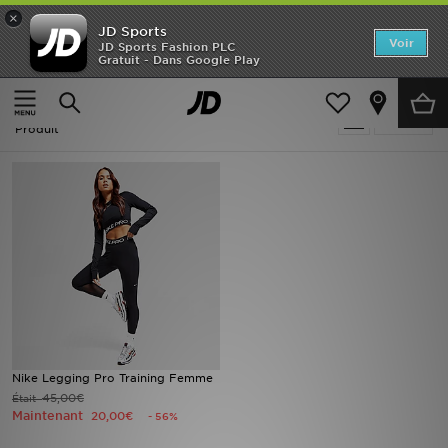
×
JD Sports
Accueil
Voir
JD Sports Fashion PLC
Gratuit - Dans Google Play
Accueil
Back To School
Nouveautés
Back To School
Affiner
Homme
Produit
Femme
Enfant
Collections
Marques
Football
Nike Legging Pro Training Femme
45,00€
Était
Sports
Maintenant
20,00€
- 56%
PROMOS