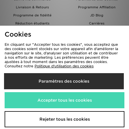
Livraison & Retours
Programme Affiliation
Programme de fidélité
JD Blog
Réduction étudiants
Carrières
Carte Cadeau
Cookies
En cliquant sur "Accepter tous les cookies", vous acceptez que
des cookies soient stockés sur votre appareil afin d'améliorer la
navigation sur le site, d'analyser son utilisation et de contribuer
à nos efforts de marketing. Les préférences peuvent être
ajustées à tout moment dans les paramètres des cookies.
Consultez notre
Politique d'utilisation des cookies
Livraison Vers
Paramètres des cookies
France
Nous acceptons les méthodes de paiement suivantes
Accepter tous les cookies
Visitez notre site corporate
www.jdplc.com
Rejeter tous les cookies
Copyright © 2026 JD Sports Fashion PLC , Tous droits réservés